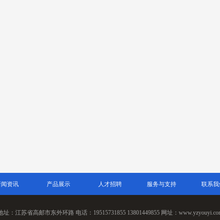
新闻资讯
产品展示
人才招聘
服务与支持
联系我
地址：江苏省高邮市东外环路 电话：19515731855 13801449855 网址：www.yzyouyi.co